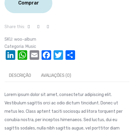
Comprar
Share this:
SKU:
woo-album
Categoria:
Music
LinkedIn
WhatsApp
Email
Facebook
Twitter
Compartilhar
DESCRIÇÃO
AVALIAÇÕES (0)
Lorem ipsum dolor sit amet, consectetur adipiscing elit.
Vestibulum sagittis orci ac odio dictum tincidunt. Donec ut
metus leo. Class aptent taciti sociosqu ad litora torquent per
conubia nostra, per inceptos himenaeos. Sed luctus, dui eu
sagittis sodales, nulla nibh sagittis augue, vel porttitor diam